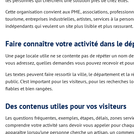
les personnes qui cherchent une solution près de chez elles.
Cette organisation convient aux PME, associations, professionne
tourisme, entreprises industrielles, artistes, services à la pers
indépendants qui veulent un site plus lisible et plus rassurant.
Faire connaître votre activité dans le d
Une page locale utile ne se contente pas de répéter un nom de 
vous adressez, quelles demandes vous pouvez recevoir et pourq
Les textes peuvent faire ressortir la ville, le département et la 
public. C’est important pour les visiteurs, pour les recherches 
fiables et bien rangées.
Des contenus utiles pour vos visiteurs
Les questions fréquentes, exemples, étapes, délais, zones servies
comprendre votre activité sans devoir vous appeler pour chaq
apparaître lorsqu’une personne cherche un artisan, un commerça