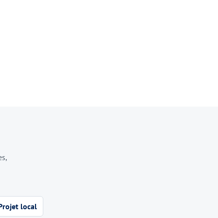
es,
Projet local